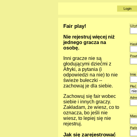
Login
Fair play!
Użyt
Nie rejestruj więcej niż
jednego gracza na
Hasł
osobę.
Powt
Inni gracze nie są
głodującymi dziećmi z
Afryki, a pytania (i
odpowiedzi na nie) to nie
Imię
świeże bułeczki --
zachowaj je dla siebie.
Płeć
Zachowuj się fair wobec
Adre
siebie i innych graczy.
Zakładam, że wiesz, co to
oznacza, bo jeśli nie
Mias
wiesz, to lepiej się nie
rejestruj.
Pańs
Jak się zarejestrować